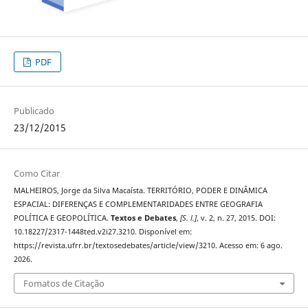
PDF
Publicado
23/12/2015
Como Citar
MALHEIROS, Jorge da Silva Macaísta. TERRITÓRIO, PODER E DINÂMICA
ESPACIAL: DIFERENÇAS E COMPLEMENTARIDADES ENTRE GEOGRAFIA
POLÍTICA E GEOPOLÍTICA.
Textos e Debates
,
[S. l.]
, v. 2, n. 27, 2015. DOI:
10.18227/2317-1448ted.v2i27.3210. Disponível em:
https://revista.ufrr.br/textosedebates/article/view/3210. Acesso em: 6 ago.
2026.
Fomatos de Citação