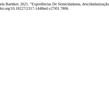
Carla Baettker. 2021. “Experiências De Semicidadania, descidadanizaç
/doi.org/10.18227/2317-1448ted.v27i01.7806.