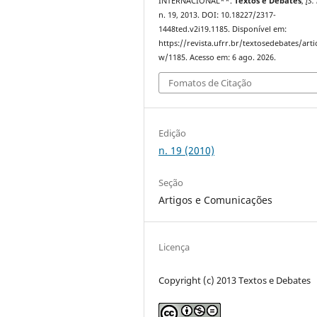
INTERNACIONAL**.
Textos e Debates
,
[S. 
n. 19, 2013. DOI: 10.18227/2317-
1448ted.v2i19.1185. Disponível em:
https://revista.ufrr.br/textosedebates/arti
w/1185. Acesso em: 6 ago. 2026.
Fomatos de Citação
Edição
n. 19 (2010)
Seção
Artigos e Comunicações
Licença
Copyright (c) 2013 Textos e Debates