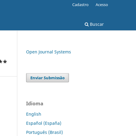
Cadastro
Acesso
Buscar
Open Journal Systems
**
Enviar Submissão
Idioma
English
Español (España)
Português (Brasil)