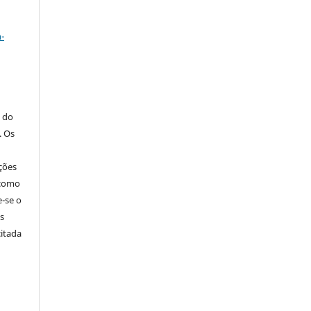
a
-
s do
. Os
ções
 como
e-se o
s
citada