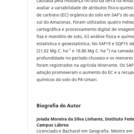
causada pela mudança no uso da terra na Amazôn
avaliar a variabilidade de atributos físico-quími
de carbono (EC) orgânico do solo em SAF’s do a
sul do Amazonas. Foram utilizados quatro métod
cartográfica e processamento digital de imagem,
fixa e monólito de solo, iii) análise física e quími
estatística e geoestatística. No SAF19 e SQF15 
-1
-1
(21,02 Mg C. ha
e 18.86 Mg C. ha
) na camada
profundidade no período chuvoso e os menores 
foram registrados na agrícola itinerante. Os SA
adoção promoveram o aumento do EC e a recupe
químicos do solo do PA-Umari.
Biografia do Autor
Joiada Moreira da Silva Linhares,
Instituto Fe
Campus Lábrea
Licenciado e Bacharel em Geografia. Mestre em