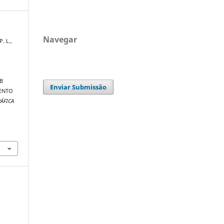
Navegar
P. L.,
.
O
B
Enviar Submissão
ENTO
ÁFICA