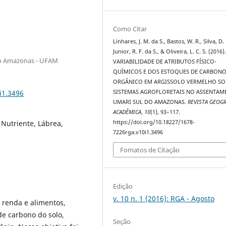
Como Citar
Linhares, J. M. da S., Bastos, W. R., Silva, D. 
Junior, R. F. da S., & Oliveira, L. C. S. (2016)
do Amazonas - UFAM
VARIABILIDADE DE ATRIBUTOS FÍSICO-
QUÍMICOS E DOS ESTOQUES DE CARBON
ORGÂNICO EM ARGISSOLO VERMELHO SO
i1.3496
SISTEMAS AGROFLORETAIS NO ASSENTAM
UMARI SUL DO AMAZONAS.
REVISTA GEOGR
ACADÊMICA
,
10
(1), 93–117.
 Nutriente, Lábrea,
https://doi.org/10.18227/1678-
7226rga.v10i1.3496
Fomatos de Citação
Edição
v. 10 n. 1 (2016): RGA - Agosto
r renda e alimentos,
de carbono do solo,
Seção