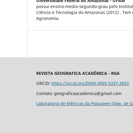
Universidade Federal do Amazonas - UFAM
possui ensino-medio-segundo-grau pelo Institu
Ciência e Tecnologia do Amazonas (2012) . Tem 
Agronomia.
REVISTA GEOGRAFICA ACADÊMICA - RGA
ORCiD:
https://orcid.org/0009-0005-5337-3833
Contato: geograficaacademica@gmail.com
Laboratorio de Métricas da Paisagem (Dep. de G