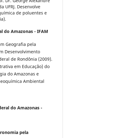
f. Dr. George Alexandre
o da UFRJ. Desenvolve
química de poluentes e
a).
ral do Amazonas - IFAM
em Geografia pela
em Desenvolvimento
eral de Rondônia (2009).
strativa em Educação) do
logia do Amazonas e
geoquímica Ambiental
ederal do Amazonas -
ronomia pela