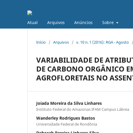
Atual
Arquivos
Anúncios
Sobre
Início
/
Arquivos
/
v. 10 n. 1 (2016): RGA - Agosto
VARIABILIDADE DE ATRIBU
DE CARBONO ORGÂNICO EM
AGROFLORETAIS NO ASSE
Joiada Moreira da Silva Linhares
Instituto Federal do Amazonas IFAM Campus Lábrea
Wanderley Rodrigues Bastos
Universidade Federal de Rondônia
Deborah Pereira Linhares Silva