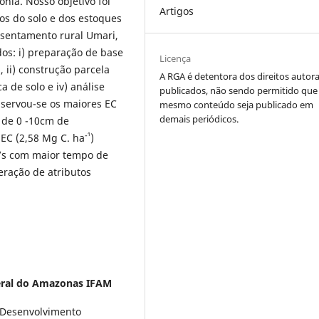
ia. Nosso objetivo foi
Artigos
cos do solo e dos estoques
ssentamento rural Umari,
os: i) preparação de base
Licença
 ii) construção parcela
A RGA é detentora dos direitos autora
ca de solo e iv) análise
publicados, não sendo permitido que
observou-se os maiores EC
mesmo conteúdo seja publicado em
demais periódicos.
 de 0 -10cm de
-¹
EC (2,58 Mg C. ha
)
F’s com maior tempo de
ração de atributos
deral do Amazonas IFAM
 Desenvolvimento