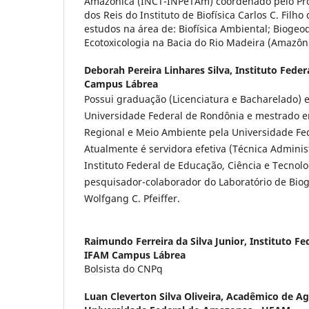
Amazônica (INCT-INPeTAm) coordenado pelo Pro
dos Reis do Instituto de Biofísica Carlos C. Filh
estudos na área de: Biofísica Ambiental; Biogeo
Ecotoxicologia na Bacia do Rio Madeira (Amazôni
Deborah Pereira Linhares Silva,
Instituto Fede
Campus Lábrea
Possui graduação (Licenciatura e Bacharelado) 
Universidade Federal de Rondônia e mestrado 
Regional e Meio Ambiente pela Universidade Fed
Atualmente é servidora efetiva (Técnica Admini
Instituto Federal de Educação, Ciência e Tecno
pesquisador-colaborador do Laboratório de Bio
Wolfgang C. Pfeiffer.
Raimundo Ferreira da Silva Junior,
Instituto F
IFAM Campus Lábrea
Bolsista do CNPq
Luan Cleverton Silva Oliveira,
Acadêmico de Ag