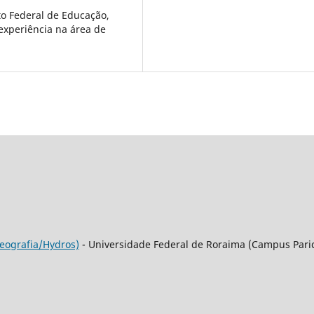
to Federal de Educação,
experiência na área de
eografia/Hydros)
- Universidade Federal de Roraima (Campus Pari