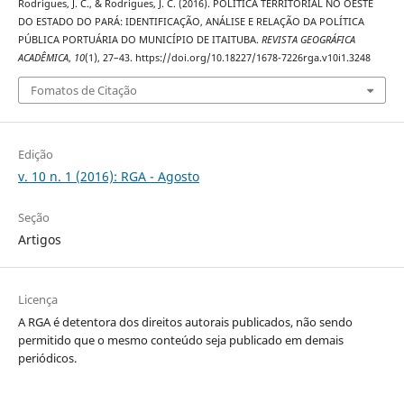
Rodrigues, J. C., & Rodrigues, J. C. (2016). POLÍTICA TERRITORIAL NO OESTE
DO ESTADO DO PARÁ: IDENTIFICAÇÃO, ANÁLISE E RELAÇÃO DA POLÍTICA
PÚBLICA PORTUÁRIA DO MUNICÍPIO DE ITAITUBA.
REVISTA GEOGRÁFICA
ACADÊMICA
,
10
(1), 27–43. https://doi.org/10.18227/1678-7226rga.v10i1.3248
Fomatos de Citação
Edição
v. 10 n. 1 (2016): RGA - Agosto
Seção
Artigos
Licença
A RGA é detentora dos direitos autorais publicados, não sendo
permitido que o mesmo conteúdo seja publicado em demais
periódicos.