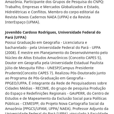
Amazônia. Participante dos Grupos de Pesquisa do CNPQ:
Trabalho, Empresas e Mercados Globalizados e Estado,
Hidrelétricas e Conflitos. Membro do corpo editorial da
Revista Novos Cadernos NAEA (UFPA) e da Revista
InterEspaço (UFMA).
Jovenildo Cardoso Rodrigues,
Universidade Federal do
Pará (UFPA)
Possui Graduação em Geografia - Licenciatura e
bacharelado - pela Universidade Federal do Pará - UFPA
(2008). É mestre em Planejamento do Desenvolvimento pelo
Núcleo de Altos Estudos Amazônicos (Conceito CAPES 5),
Doutor em Geografia pela Universidade Estadual Paulista
Júlio de Mesquita Filho - UNESP/Campus Presidente
Prudente(Conceito CAPES 7). Realizou Pós-Doutorado junto
ao Programa de Pós-Graduação em Geografia -
PPGEO/UFPA. É integrante da Rede de Pesquisadores sobre
Cidades Médias - RECIME, do grupo de pesquisa Produção
do Espaço e Redefinições Regionais - GAsPERR, do Centro de
Estudos e de Mapeamento da Exclusão Social para Políticas
Públicas - CEMESPP, do Projeto Nova Cartografia Social da
Amazônia (PPGCS/UFAM, UFPA/ NAEA). Professor Adjunto da
Universidade Federal do Pará (UFPA), vinculado à Faculdade