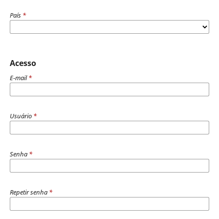
País
*
Acesso
E-mail
*
Usuário
*
Senha
*
Repetir senha
*